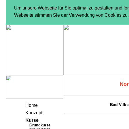
Um unsere Webseite für Sie optimal zu gestalten und fo
Webseite stimmen Sie der Verwendung von Cookies zu. 
Nor
Bad Vilbe
Home
Konzept
Kurse
Grundkurse
Krankenkassen