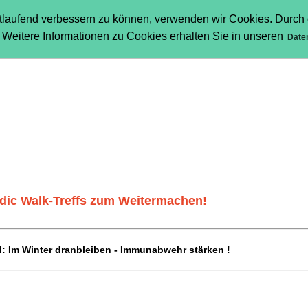
rtlaufend verbessern zu können, verwenden wir Cookies. Durch 
Weitere Informationen zu Cookies erhalten Sie in unseren
Date
dic Walk-Treffs zum Weitermachen!
l: Im Winter dranbleiben - Immunabwehr stärken !