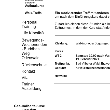
gefördert
Aufbaukurse
Walk-Treffs
Ein motivierender Treff mit anderen
um nach dem Einführungskurs dabei zu
Personal
Zusätzlich dienen diese Stunden als k
Training
Zeitraumes, in dem der Kurs stattfinde
Life Kinetik®
Bewegungs-
Kleidung:
Walking- oder Joggingsc
Wochenenden
- Buddhas
Kurse:
Weg
WT 2
Samstag 10.00 nach Vor
Odenwald
19. Februar 2021
Treffpunkt:
Bad Vilbeler Wald, Erzwe
Rückenschule
Gebühr:
für KursteilnehmerInnen 
Kontakt
Hinweis:
Vita
Trainer
Ausbildung
Gesundheitskurse
von den