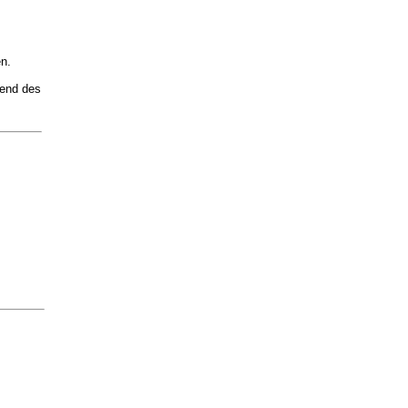
n.
rend des